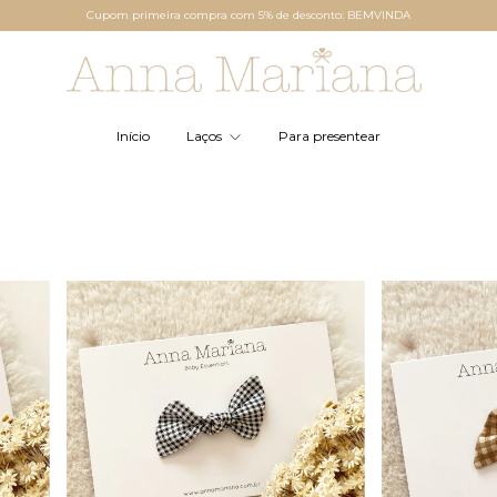
Cupom primeira compra com 5% de desconto: BEMVINDA
Início
Laços
Para presentear