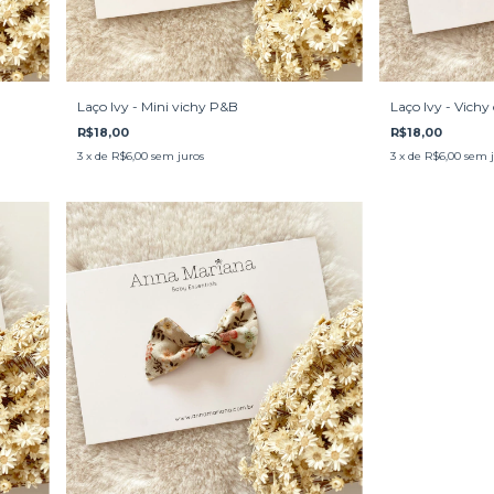
Laço Ivy - Mini vichy P&B
Laço Ivy - Vichy
R$18,00
R$18,00
3
x de
R$6,00
sem juros
3
x de
R$6,00
sem j