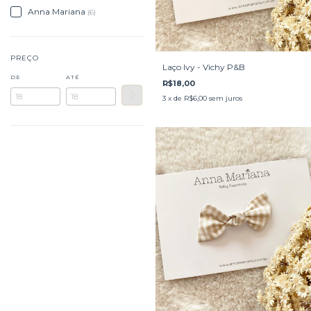
Anna Mariana
(6)
PREÇO
Laço Ivy - Vichy P&B
DE
ATÉ
R$18,00
3
x de
R$6,00
sem juros