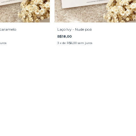
 caramelo
Laço Ivy - Nude poá
R$18,00
uros
3
x de
R$6,00
sem juros