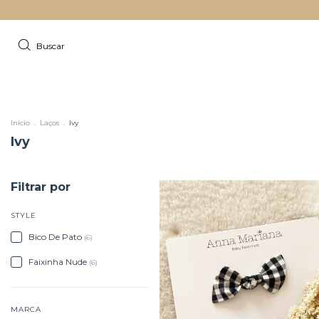
Buscar
Início
.
Laços
.
Ivy
Ivy
Filtrar por
STYLE
Bico De Pato
(6)
Faixinha Nude
(6)
MARCA