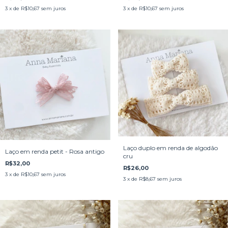
3
x de
R$10,67
sem juros
3
x de
R$10,67
sem juros
Laço duplo em renda de algodão
Laço em renda petit - Rosa antigo
cru
R$32,00
R$26,00
3
x de
R$10,67
sem juros
3
x de
R$8,67
sem juros