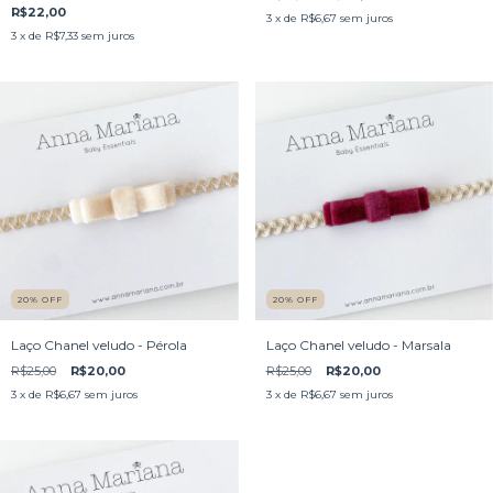
R$22,00
3
x de
R$6,67
sem juros
3
x de
R$7,33
sem juros
20
%
OFF
20
%
OFF
Laço Chanel veludo - Pérola
Laço Chanel veludo - Marsala
R$25,00
R$20,00
R$25,00
R$20,00
3
x de
R$6,67
sem juros
3
x de
R$6,67
sem juros