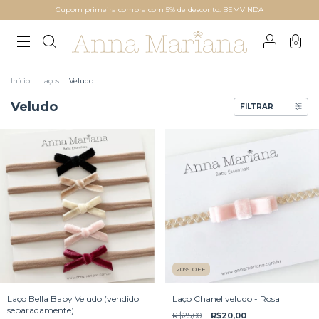
Cupom primeira compra com 5% de desconto: BEMVINDA
0
Início
.
Laços
.
Veludo
Veludo
FILTRAR
20
%
OFF
Laço Bella Baby Veludo (vendido
Laço Chanel veludo - Rosa
separadamente)
R$25,00
R$20,00