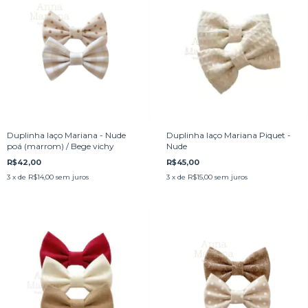
Duplinha laço Mariana - Nude
Duplinha laço Mariana Piquet -
poá (marrom) / Bege vichy
Nude
R$42,00
R$45,00
3
x de
R$14,00
sem juros
3
x de
R$15,00
sem juros