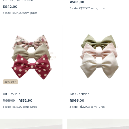
R$68,00
R$42,00
3
x de
R$22,67
sem juros
3
x de
R$14,00
sem juros
20
%
OFF
Kit Lavínia
Kit Clarinha
R$66,00
R$52,80
R$66,00
3
x de
R$17,60
sem juros
3
x de
R$22,00
sem juros