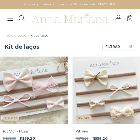
Cupom primeira compra com 5% de desconto: BEMVINDA
0
Início
.
Laços
.
Kit de laços
Kit de laços
FILTRAR
21
%
OFF
21
%
OFF
Kit Vivi - Rosa
Kit Vivi
R$75,00
R$59,20
R$75,00
R$59,20