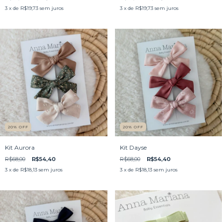
3
x de
R$19,73
sem juros
3
x de
R$19,73
sem juros
20
%
OFF
20
%
OFF
Kit Aurora
Kit Dayse
R$68,00
R$54,40
R$68,00
R$54,40
3
x de
R$18,13
sem juros
3
x de
R$18,13
sem juros