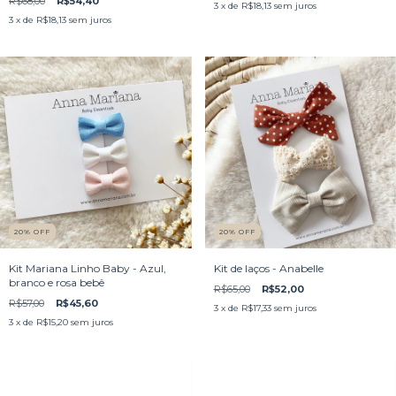
R$68,00
R$54,40
3
x de
R$18,13
sem juros
3
x de
R$18,13
sem juros
20
%
OFF
20
%
OFF
Kit Mariana Linho Baby - Azul,
Kit de laços - Anabelle
branco e rosa bebê
R$65,00
R$52,00
R$57,00
R$45,60
3
x de
R$17,33
sem juros
3
x de
R$15,20
sem juros