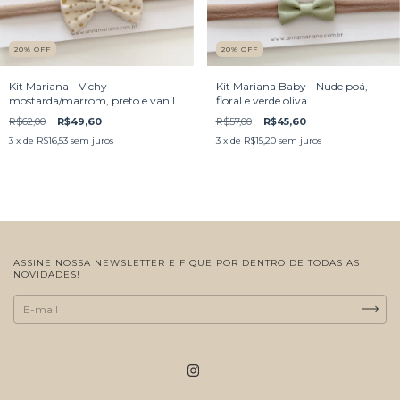
20
%
OFF
20
%
OFF
Kit Mariana - Vichy
Kit Mariana Baby - Nude poá,
mostarda/marrom, preto e vanilla
floral e verde oliva
poá
R$62,00
R$49,60
R$57,00
R$45,60
3
x de
R$16,53
sem juros
3
x de
R$15,20
sem juros
ASSINE NOSSA NEWSLETTER E FIQUE POR DENTRO DE TODAS AS
NOVIDADES!