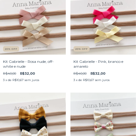
20
%
OFF
20
%
OFF
Kit Gabrielle - Rosa nude, off-
Kit Gabrielle - Pink, branco e
white e nude
amarelo
R$40,00
R$32,00
R$40,00
R$32,00
3
x de
R$10,67
sem juros
3
x de
R$10,67
sem juros