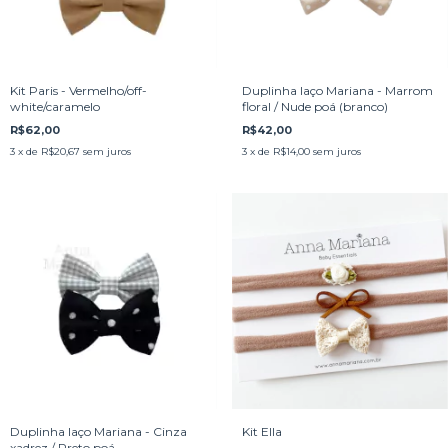
Kit Paris - Vermelho/off-
Duplinha laço Mariana - Marrom
white/caramelo
floral / Nude poá (branco)
R$62,00
R$42,00
3
x de
R$20,67
sem juros
3
x de
R$14,00
sem juros
Duplinha laço Mariana - Cinza
Kit Ella
xadrez / Preto poá