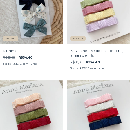
20
%
OFF
20
%
OFF
Kit Nina
Kit Chanel - Verde chá, rosa chá,
amarelo e lilás
R$68,00
R$54,40
R$68,00
R$54,40
3
x de
R$18,13
sem juros
3
x de
R$18,13
sem juros