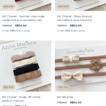
20
%
OFF
20
%
OFF
Kit Chanel - Salmão, rosa nude,
Kit Chanel - Rosa, branco,
verde militar e vermelho rubi
vermelho e azul marinho
R$68,00
R$54,40
R$68,00
R$54,40
3
x de
R$18,13
sem juros
3
x de
R$18,13
sem juros
20
%
OFF
20
%
OFF
Kit Chanel - Nude, off-white,
Kit Neutrals
preto e marrom
R$68,00
R$54,40