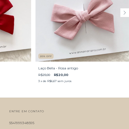
20
%
OFF
Laço Bella - Rosa antigo
R$25,00
R$20,00
3
x de
R$6,67
sem juros
ENTRE EM CONTATO
5541999348595