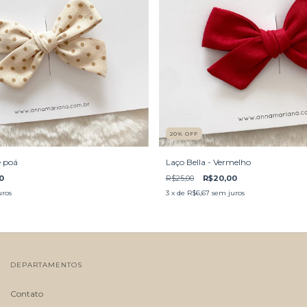
20
%
OFF
e poá
Laço Bella - Vermelho
0
R$25,00
R$20,00
uros
3
x de
R$6,67
sem juros
DEPARTAMENTOS
Contato