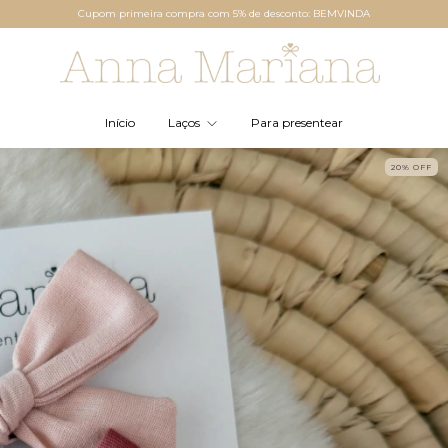
Cupom primeira compra com 5% de desconto: BEMVINDA
Início
Laços
Para presentear
20
%
OFF