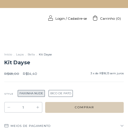
Login
/
Cadastre-se
Carrinho
(
0
)
Início
.
Laços
.
Bella
.
Kit Dayse
Kit Dayse
R$68,00
R$54,40
3
x de
R$18,13
sem juros
FAIXINHA NUDE
BICO DE PATO
STYLE
MEIOS DE PAGAMENTO