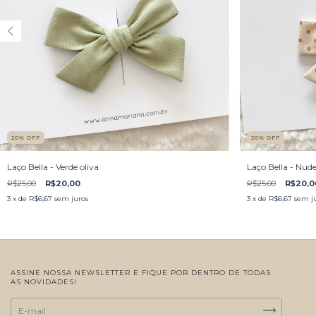
20
%
OFF
20
%
OFF
Laço Bella - Verde oliva
Laço Bella - Nud
R$25,00
R$20,00
R$25,00
R$20,0
3
x de
R$6,67
sem juros
3
x de
R$6,67
sem j
ASSINE NOSSA NEWSLETTER E FIQUE POR DENTRO DE TODAS
AS NOVIDADES!