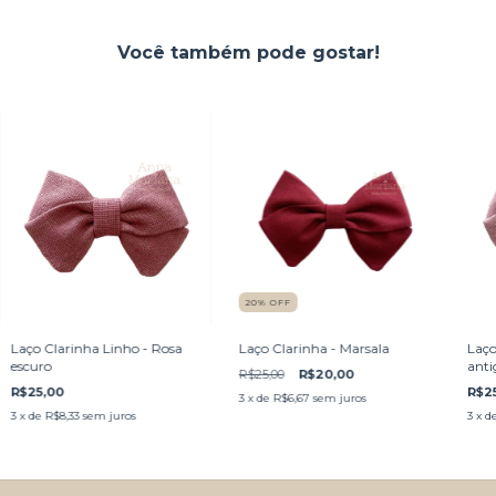
Você também pode gostar!
20
%
OFF
Laço Clarinha Linho - Rosa
Laço Clarinha - Marsala
Laço
escuro
anti
R$25,00
R$20,00
R$25,00
R$2
3
x de
R$6,67
sem juros
3
x de
R$8,33
sem juros
3
x d