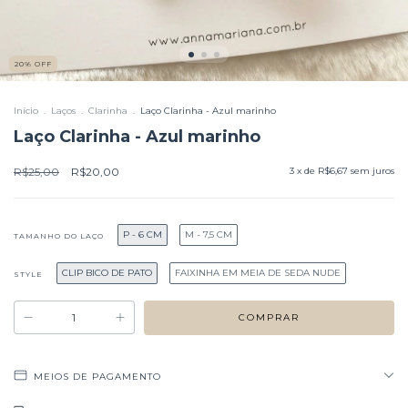
20
%
OFF
Início
.
Laços
.
Clarinha
.
Laço Clarinha - Azul marinho
Laço Clarinha - Azul marinho
R$25,00
R$20,00
3
x de
R$6,67
sem juros
P - 6 CM
M - 7,5 CM
TAMANHO DO LAÇO
CLIP BICO DE PATO
FAIXINHA EM MEIA DE SEDA NUDE
STYLE
MEIOS DE PAGAMENTO