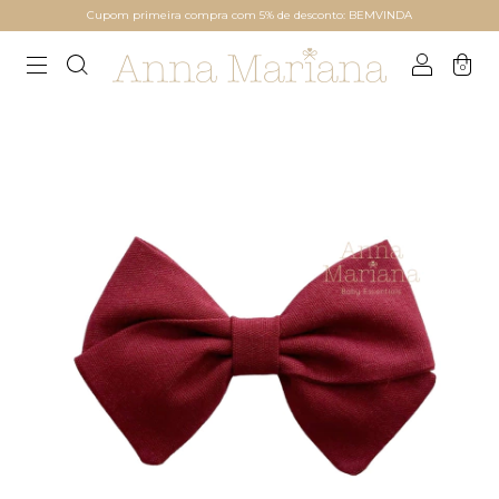
Cupom primeira compra com 5% de desconto: BEMVINDA
0