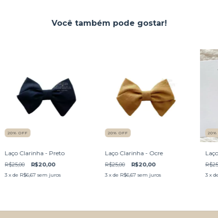
Você também pode gostar!
20
%
OFF
20
%
OFF
20
Laço Clarinha - Preto
Laço Clarinha - Ocre
Laço
R$25,00
R$20,00
R$25,00
R$20,00
R$25
3
x de
R$6,67
sem juros
3
x de
R$6,67
sem juros
3
x d