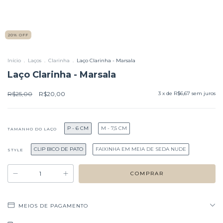
20
%
OFF
Início
.
Laços
.
Clarinha
.
Laço Clarinha - Marsala
Laço Clarinha - Marsala
R$25,00
R$20,00
3
x de
R$6,67
sem juros
P - 6 CM
M - 7,5 CM
TAMANHO DO LAÇO
CLIP BICO DE PATO
FAIXINHA EM MEIA DE SEDA NUDE
STYLE
MEIOS DE PAGAMENTO