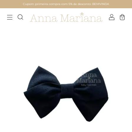
Cupom primeira compra com 5% de desconto: BEMVINDA
0