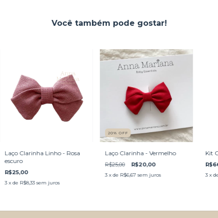
Você também pode gostar!
20
%
OFF
Laço Clarinha Linho - Rosa
Laço Clarinha - Vermelho
Kit 
escuro
R$25,00
R$20,00
R$6
R$25,00
3
x de
R$6,67
sem juros
3
x d
3
x de
R$8,33
sem juros