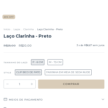
20
%
OFF
Início
.
Laços
.
Clarinha
.
Laço Clarinha - Preto
Laço Clarinha - Preto
R$25,00
R$20,00
3
x de
R$6,67
sem juros
P - 6 CM
M - 7,5 CM
TAMANHO DO LAÇO
CLIP BICO DE PATO
FAIXINHA EM MEIA DE SEDA NUDE
STYLE
MEIOS DE PAGAMENTO