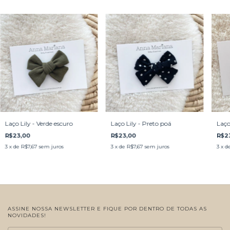
Laço Lily - Verde escuro
Laço Lily - Preto poá
Laço
R$23,00
R$23,00
R$2
3
x de
R$7,67
sem juros
3
x de
R$7,67
sem juros
3
x d
ASSINE NOSSA NEWSLETTER E FIQUE POR DENTRO DE TODAS AS
NOVIDADES!