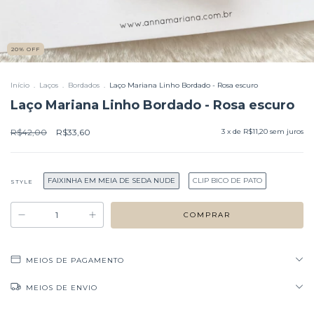
20
%
OFF
Início
.
Laços
.
Bordados
.
Laço Mariana Linho Bordado - Rosa escuro
Laço Mariana Linho Bordado - Rosa escuro
R$42,00
R$33,60
3
x de
R$11,20
sem juros
FAIXINHA EM MEIA DE SEDA NUDE
CLIP BICO DE PATO
STYLE
MEIOS DE PAGAMENTO
MEIOS DE ENVIO