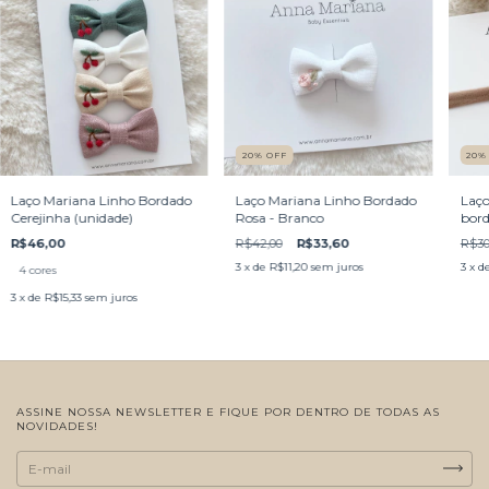
20
%
OFF
20
Laço Mariana Linho Bordado
Laço Mariana Linho Bordado
Laço
Cerejinha (unidade)
Rosa - Branco
bord
R$46,00
R$42,00
R$33,60
R$30
3
x de
R$11,20
sem juros
3
x d
4 cores
3
x de
R$15,33
sem juros
ASSINE NOSSA NEWSLETTER E FIQUE POR DENTRO DE TODAS AS
NOVIDADES!