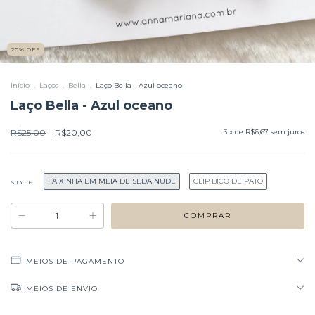
20
%
OFF
Início
.
Laços
.
Bella
.
Laço Bella - Azul oceano
Laço Bella - Azul oceano
R$25,00
R$20,00
3
x de
R$6,67
sem juros
FAIXINHA EM MEIA DE SEDA NUDE
CLIP BICO DE PATO
STYLE
MEIOS DE PAGAMENTO
MEIOS DE ENVIO