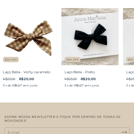
20
%
OFF
20
%
OFF
20
Laço Bella - Vichy caramelo
Laço Bella - Preto
Laço
R$25,00
R$20,00
R$25,00
R$20,00
R$25
3
x de
R$6,67
sem juros
3
x de
R$6,67
sem juros
3
x d
ASSINE NOSSA NEWSLETTER E FIQUE POR DENTRO DE TODAS AS
NOVIDADES!