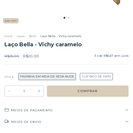
20
%
OFF
Início
.
Laços
.
Bella
.
Laço Bella - Vichy caramelo
Laço Bella - Vichy caramelo
R$25,00
R$20,00
3
x de
R$6,67
sem juros
FAIXINHA EM MEIA DE SEDA NUDE
CLIP BICO DE PATO
STYLE
MEIOS DE PAGAMENTO
MEIOS DE ENVIO