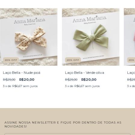
20
%
OFF
20
%
OFF
20
Laço Bella - Nude poá
Laço Bella - Verde oliva
Laço
R$25,00
R$20,00
R$25,00
R$20,00
R$25
3
x de
R$6,67
sem juros
3
x de
R$6,67
sem juros
3
x d
ASSINE NOSSA NEWSLETTER E FIQUE POR DENTRO DE TODAS AS
NOVIDADES!