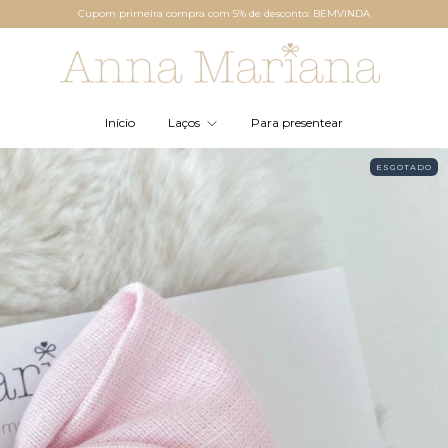
Cupom primeira compra com 5% de desconto: BEMVINDA
Início
Laços
Para presentear
ESGOTADO