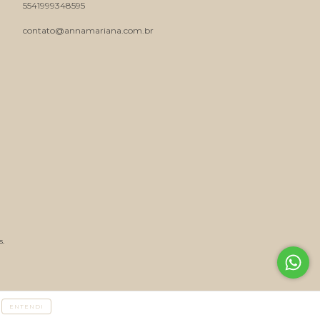
5541999348595
contato@annamariana.com.br
s.
ENTENDI