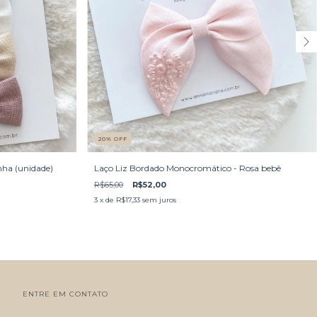
20
%
OFF
nha (unidade)
Laço Liz Bordado Monocromático - Rosa bebê
R$65,00
R$52,00
3
x de
R$17,33
sem juros
ENTRE EM CONTATO