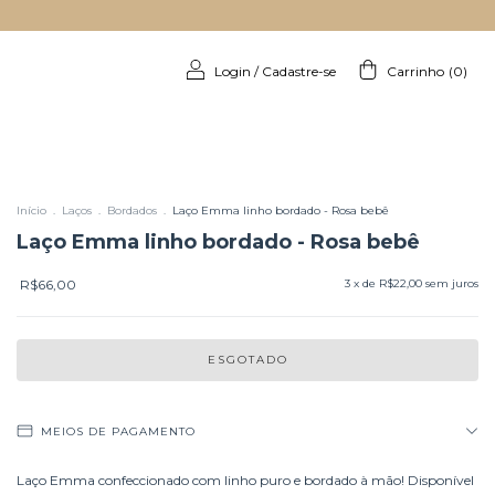
Login
/
Cadastre-se
Carrinho
(
0
)
Início
.
Laços
.
Bordados
.
Laço Emma linho bordado - Rosa bebê
Laço Emma linho bordado - Rosa bebê
R$66,00
3
x de
R$22,00
sem juros
MEIOS DE PAGAMENTO
Laço Emma confeccionado com linho puro e bordado à mão! Disponível