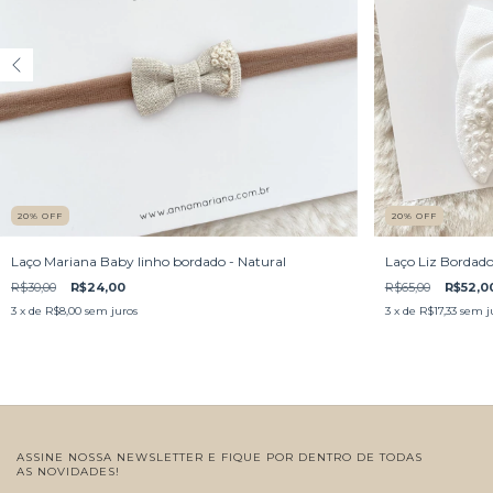
20
%
OFF
20
%
OFF
Laço Mariana Baby linho bordado - Natural
Laço Liz Bordad
R$30,00
R$24,00
R$65,00
R$52,0
3
x de
R$8,00
sem juros
3
x de
R$17,33
sem j
ASSINE NOSSA NEWSLETTER E FIQUE POR DENTRO DE TODAS
AS NOVIDADES!