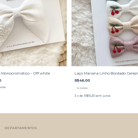
o Monocromático - Off white
Laço Mariana Linho Bordado Cereji
0
R$46,00
uros
4 cores
3
x de
R$15,33
sem juros
DEPARTAMENTOS