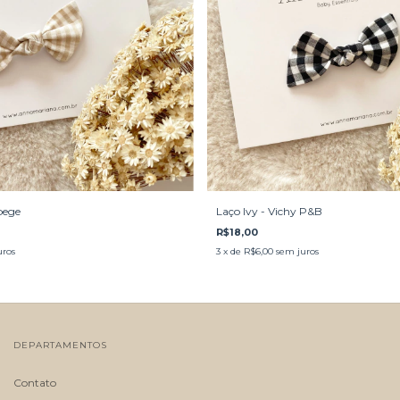
bege
Laço Ivy - Vichy P&B
R$18,00
uros
3
x de
R$6,00
sem juros
DEPARTAMENTOS
Contato