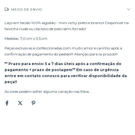
MEIOS DE ENVIO
Laço em tecido 100% algodão - mini vichy preto e branco! Disponível na
faixinha nude ou clip bico de pato semi forrado!
Medidas: 7,0 cm x 3,5 cm
Peças exclusivas e confeccionadas com muito amor e carinho após a
confirmação de pagamento do pedido!!! Atenção para os prazos!!!
** Prazo para envio: 5 a 7 dias úteis após a confirmação do
pagamento + prazo de postagem** Em caso de urgência
entre em contato conosco para verificar disponibilidade da
peça!!
As cores podem sofrer alguma variação nas fotos.