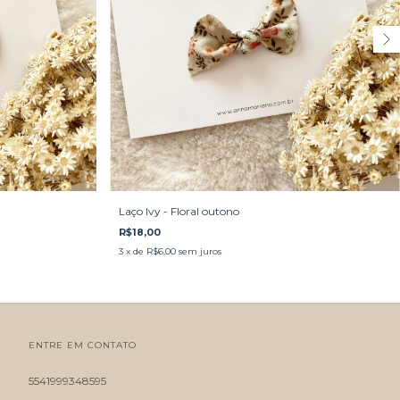
Laço Ivy - Floral outono
R$18,00
3
x de
R$6,00
sem juros
ENTRE EM CONTATO
5541999348595