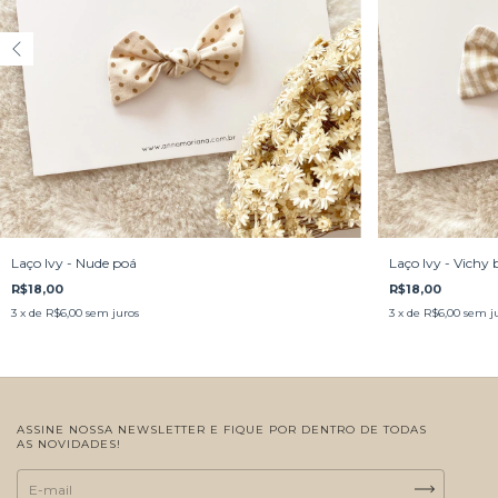
Laço Ivy - Nude poá
Laço Ivy - Vichy 
R$18,00
R$18,00
3
x de
R$6,00
sem juros
3
x de
R$6,00
sem j
ASSINE NOSSA NEWSLETTER E FIQUE POR DENTRO DE TODAS
AS NOVIDADES!