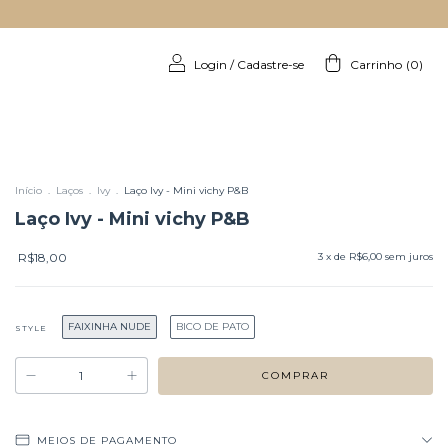
Login
/
Cadastre-se
Carrinho
(
0
)
Início
.
Laços
.
Ivy
.
Laço Ivy - Mini vichy P&B
Laço Ivy - Mini vichy P&B
R$18,00
3
x de
R$6,00
sem juros
FAIXINHA NUDE
BICO DE PATO
STYLE
MEIOS DE PAGAMENTO