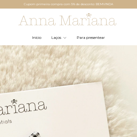
Cupom primeira compra com 5% de desconto: BEMVINDA
Início
Laços
Para presentear