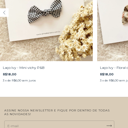
Laço Ivy - Mini vichy P&B
Laço Ivy - Floral
R$18,00
R$18,00
3
x de
R$6,00
sem juros
3
x de
R$6,00
sem j
ASSINE NOSSA NEWSLETTER E FIQUE POR DENTRO DE TODAS
AS NOVIDADES!