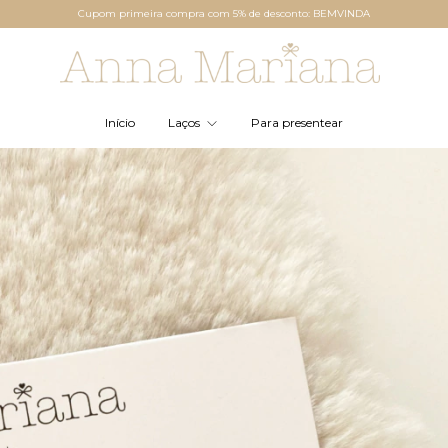
Cupom primeira compra com 5% de desconto: BEMVINDA
Início
Laços
Para presentear