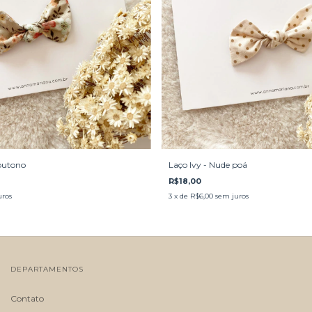
 outono
Laço Ivy - Nude poá
R$18,00
uros
3
x de
R$6,00
sem juros
DEPARTAMENTOS
Contato