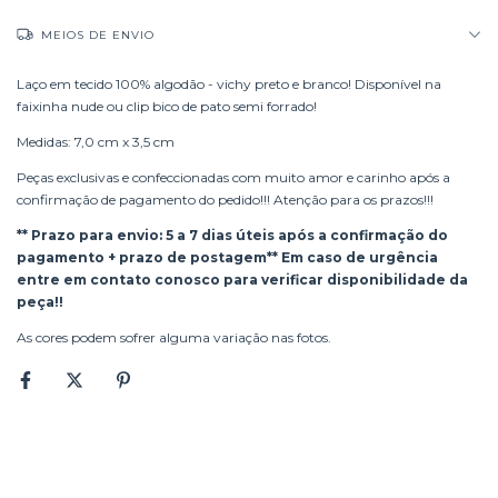
MEIOS DE ENVIO
Laço em tecido 100% algodão - vichy preto e branco! Disponível na
faixinha nude ou clip bico de pato semi forrado!
Medidas: 7,0 cm x 3,5 cm
Peças exclusivas e confeccionadas com muito amor e carinho após a
confirmação de pagamento do pedido!!! Atenção para os prazos!!!
** Prazo para envio: 5 a 7 dias úteis após a confirmação do
pagamento + prazo de postagem** Em caso de urgência
entre em contato conosco para verificar disponibilidade da
peça!!
As cores podem sofrer alguma variação nas fotos.