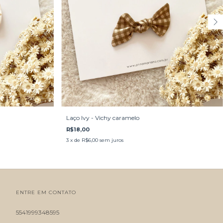
Laço Ivy - Vichy caramelo
R$18,00
3
x de
R$6,00
sem juros
ENTRE EM CONTATO
5541999348595