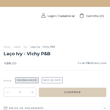
Login
/
Cadastre-se
Carrinho
(
0
)
Início
.
Laços
.
Ivy
.
Laço Ivy - Vichy P&B
Laço Ivy - Vichy P&B
R$18,00
3
x de
R$6,00
sem juros
FAIXINHA NUDE
BICO DE PATO
STYLE
MEIOS DE PAGAMENTO