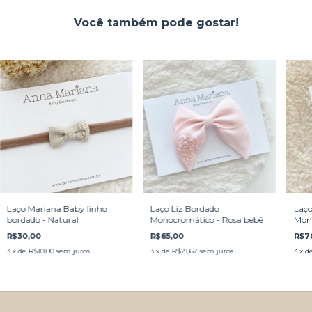
Você também pode gostar!
Laço Mariana Baby linho
Laço Liz Bordado
Laço
bordado - Natural
Monocromático - Rosa bebê
Mono
R$30,00
R$65,00
R$7
3
x de
R$10,00
sem juros
3
x de
R$21,67
sem juros
3
x d