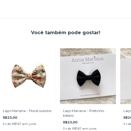
Você também pode gostar!
Laço Mariana - Floral outono
Laço Mariana - Pretinho
Laço
básico
R$23,00
R$2
R$23,00
3
x de
R$7,67
sem juros
3
x d
3
x de
R$7,67
sem juros