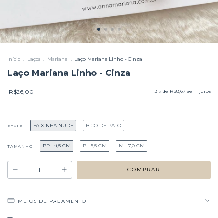
Início
.
Laços
.
Mariana
.
Laço Mariana Linho - Cinza
Laço Mariana Linho - Cinza
R$26,00
3
x de
R$8,67
sem juros
FAIXINHA NUDE
BICO DE PATO
STYLE
PP - 4,5 CM
P - 5,5 CM
M - 7,0 CM
TAMANHO
MEIOS DE PAGAMENTO