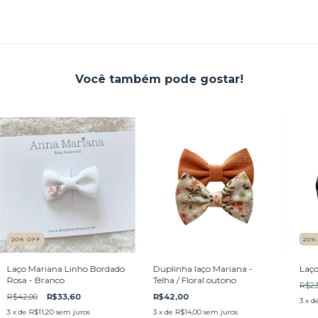
Você também pode gostar!
20
%
OFF
20
Laço Mariana Linho Bordado
Duplinha laço Mariana -
Laço
Rosa - Branco
Telha / Floral outono
R$23
R$42,00
R$33,60
R$42,00
3
x d
3
x de
R$11,20
sem juros
3
x de
R$14,00
sem juros