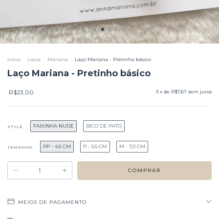
Início
.
Laços
.
Mariana
.
Laço Mariana - Pretinho básico
Laço Mariana - Pretinho básico
R$23,00
3
x de
R$7,67
sem juros
FAIXINHA NUDE
BICO DE PATO
STYLE
PP - 4,5 CM
P - 5,5 CM
M - 7,0 CM
TAMANHO
MEIOS DE PAGAMENTO