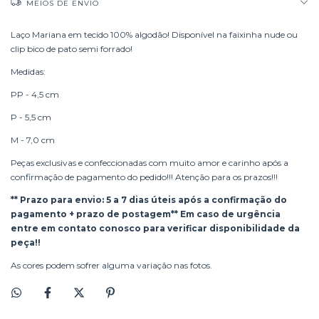
MEIOS DE ENVIO
Laço Mariana em tecido 100% algodão! Disponível na faixinha nude ou
clip bico de pato semi forrado!
Medidas:
PP - 4,5 cm
P - 5,5 cm
M - 7,0 cm
Peças exclusivas e confeccionadas com muito amor e carinho após a
confirmação de pagamento do pedido!!! Atenção para os prazos!!!
** Prazo para envio: 5 a 7 dias úteis após a confirmação do
pagamento + prazo de postagem** Em caso de urgência
entre em contato conosco para verificar disponibilidade da
peça!!
As cores podem sofrer alguma variação nas fotos.